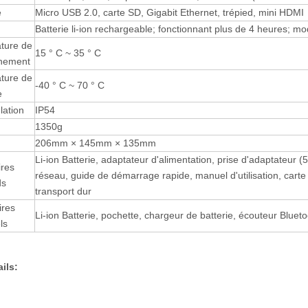
e
Micro USB 2.0, carte SD, Gigabit Ethernet, trépied, mini HDMI
Batterie li-ion rechargeable; fonctionnant plus de 4 heures; 
ture de
15 ° C ~ 35 ° C
nnement
ture de
-40 ° C ~ 70 ° C
e
lation
IP54
1350g
206mm × 145mm × 135mm
Li-ion Batterie, adaptateur d'alimentation, prise d'adaptateur 
ires
réseau, guide de démarrage rapide, manuel d'utilisation, cart
ds
transport dur
ires
Li-ion Batterie, pochette, chargeur de batterie, écouteur Bluetoot
ls
ils: