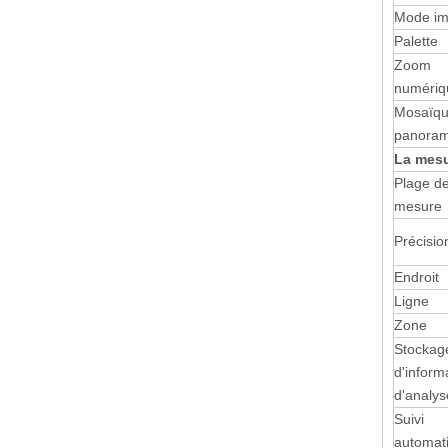
Mode i
Palette
Zoom
numériq
Mosaïq
panoram
La mes
Plage d
mesure
Précisio
Endroit
Ligne
Zone
Stockag
d'inform
d'analys
Suivi
automat