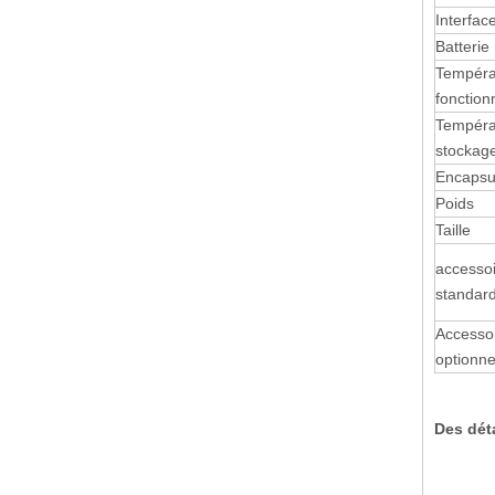
Interfac
Batterie
Tempéra
fonctio
Tempéra
stockag
Encapsu
Poids
Taille
accesso
standar
Accesso
optionne
Des déta