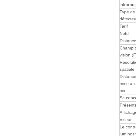
infrarou
Type de
détecteu
Tarif
Netd
Distance
Champ 
vision (
Résoluti
spatiale
Distanc
mise au 
min
Se conc
Présenta
Afficha
Viseur
Le contr
luminosi