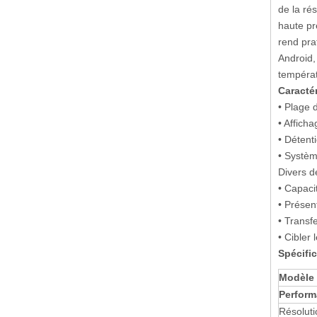
de la ré
haute pr
rend pra
Android,
températ
Caracté
• Plage 
• Affich
• Détenti
• Systèm
Divers d
• Capaci
• Présen
• Transf
• Cibler 
Spécific
Modèle
Perform
Résoluti