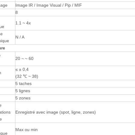
mage
Image IR / Image Visual / Pip / MIF
8
1.1 ~ 4x
ue
ue
N / A
ique
ure
e
20 ~ ~ 60
≤ ± 0,4
n
(32 ℃ ~ 38)
5 taches
5 lignes
5 zones
e
ations
Enregistré avec image (spot, ligne, zones)
e
Max ou min
ique