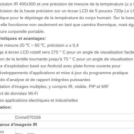
solution IR 400x300 et une précision de mesure de la température (≤ ± 
écision de la haute précision sur un écran LCD de 5 pouces 720p.Le LCD
tique pour le dépistage de la température du corps humain. Sur la bas
 elle fonctionne non seulement en tant que caméra thermique, mais ég
ure corporelle portable.
ristiques et avantages:
de mesure 20 ℃ ~ 60 ℃, précision ≤ ± 0,4
age à écran LCD rotatif vers 270 ° C pour un angle de visualisation facil
on de la lentille tournante jusqu'à 70 ° C pour un angle de visualisation 
e d'exploitation basé sur Android avec plate-forme ouverte pour
éveloppements d'applications et mise à jour du programme pratique
tés d'analyse et de rapport intégrées puissantes
tation d'images multiples, y compris IR, visible, PIP et MIF
ert de données Wi-Fi
les applications électriques et industrielles
ation:
Cnme070166
ance d'imagerie IR
on