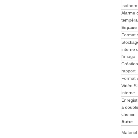
Isother
Alarme 
tempéra
Espace
Format 
Stockag
interne 
l'image
Création
rapport
Format 
Vidéo S
interne
Enregis
à doubl
chemin
Autre
Matériel