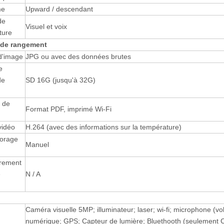
me
Upward / descendant
de
Visuel et voix
ture
 de rangement
d'image
JPG ou avec des données brutes
e
de
SD 16G (jusqu'à 32G)
 de
Format PDF, imprimé Wi-Fi
vidéo
H.264 (avec des informations sur la température)
torage
Manuel
trement
e
N / A
Caméra visuelle 5MP; illuminateur; laser; wi-fi; microphone (
numérique; GPS; Capteur de lumière; Bluethooth (seulement 