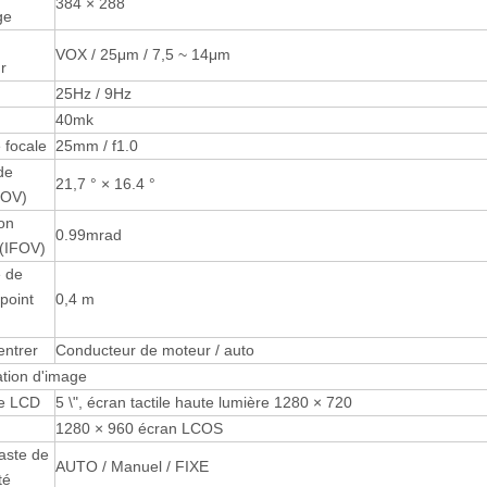
384 × 288
ge
VOX / 25μm / 7,5 ~ 14μm
r
25Hz / 9Hz
40mk
 focale
25mm / f1.0
de
21,7 ° × 16.4 °
FOV)
on
0.99mrad
 (IFOV)
e de
point
0,4 m
entrer
Conducteur de moteur / auto
tion d'image
ge LCD
5 \", écran tactile haute lumière 1280 × 720
1280 × 960 écran LCOS
aste de
AUTO / Manuel / FIXE
té