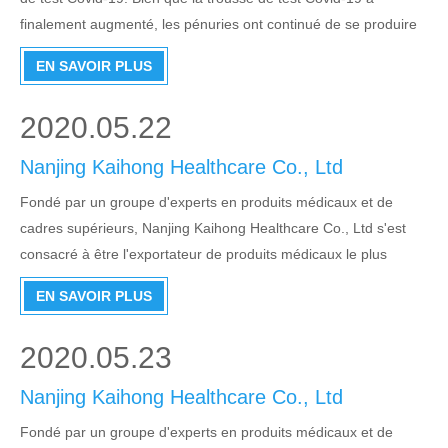
finalement augmenté, les pénuries ont continué de se produire
à la demande régionale. 1. Qui devrait envisager des tests pour
EN SAVOIR PLUS
Covid-19? Si vous pensez que vous êtes gravement malade,
demandez-vous une attention médicale
2020.05.22
Nanjing Kaihong Healthcare Co., Ltd
Fondé par un groupe d'experts en produits médicaux et de
cadres supérieurs, Nanjing Kaihong Healthcare Co., Ltd s'est
consacré à être l'exportateur de produits médicaux le plus
professionnel et le plus haut de gamme en Chine. Depuis sa
EN SAVOIR PLUS
création, l'entreprise s'en tient toujours à l'objectif de
professionnalisation, de dévouement, d'e
2020.05.23
Nanjing Kaihong Healthcare Co., Ltd
Fondé par un groupe d'experts en produits médicaux et de