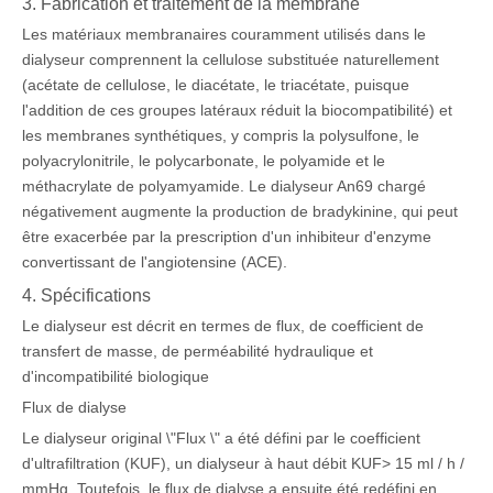
3. Fabrication et traitement de la membrane
Les matériaux membranaires couramment utilisés dans le
dialyseur comprennent la cellulose substituée naturellement
(acétate de cellulose, le diacétate, le triacétate, puisque
l'addition de ces groupes latéraux réduit la biocompatibilité) et
les membranes synthétiques, y compris la polysulfone, le
polyacrylonitrile, le polycarbonate, le polyamide et le
méthacrylate de polyamyamide. Le dialyseur An69 chargé
négativement augmente la production de bradykinine, qui peut
être exacerbée par la prescription d'un inhibiteur d'enzyme
convertissant de l'angiotensine (ACE).
4. Spécifications
Le dialyseur est décrit en termes de flux, de coefficient de
transfert de masse, de perméabilité hydraulique et
d'incompatibilité biologique
Flux de dialyse
Le dialyseur original \"Flux \" a été défini par le coefficient
d'ultrafiltration (KUF), un dialyseur à haut débit KUF> 15 ml / h /
mmHg. Toutefois, le flux de dialyse a ensuite été redéfini en