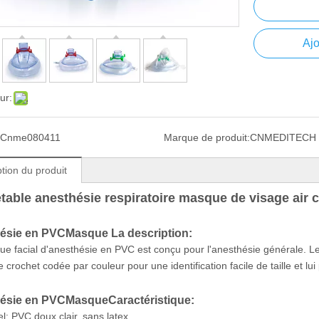
Ajo
ur:
Cnme080411
Marque de produit:
CNMEDITECH
tion du produit
table anesthésie respiratoire masque de visage air 
ésie en PVC
Masque
La description:
e facial d'anesthésie en PVC est conçu pour l'anesthésie générale. Le
 crochet codée par couleur pour une identification facile de taille et l
ésie en PVC
Masque
Caractéristique:
el: PVC doux clair, sans latex