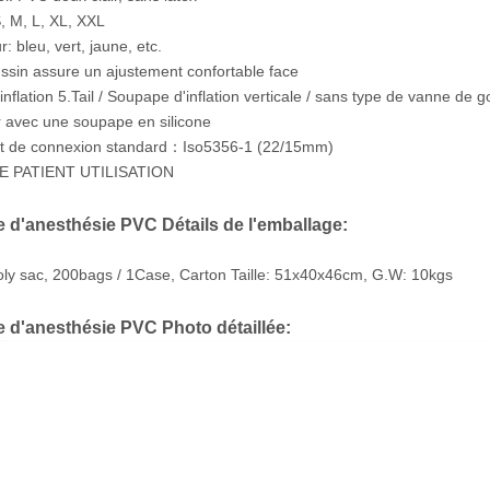
S, M, L, XL, XXL
: bleu, vert, jaune, etc.
ussin assure un ajustement confortable face
inflation 5.Tail / Soupape d'inflation verticale / sans type de vanne de 
r avec une soupape en silicone
rt de connexion standard
Iso5356-1 (22/15mm)
：
E PATIENT UTILISATION
 d'anesthésie PVC Détails de l'emballage:
oly sac, 200bags / 1Case, Carton Taille: 51x40x46cm, G.W: 10kgs
 d'anesthésie PVC Photo détaillée: