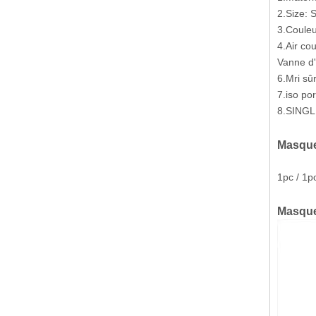
2.Size: 
3.Couleur
4.Air co
Vanne d'
6.Mri sû
7.iso po
8.SINGL
Masque
1pc / 1p
Masque