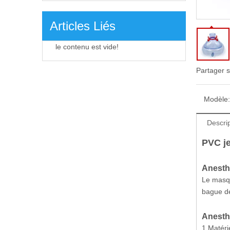
Articles Liés
le contenu est vide!
Partager s
Modèle:
Descrip
PVC je
Anesth
Le masqu
bague de
Anesth
1.Matéri