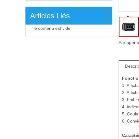
Articles Liés
le contenu est vide!
Partager s
Descrip
Fonctio
1. Affic
2. Affic
3. Faibl
4. indica
5. Couleu
6. Convi
Caracté