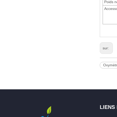
Poids n
Accesso
sur:
Oxymètr
LIENS