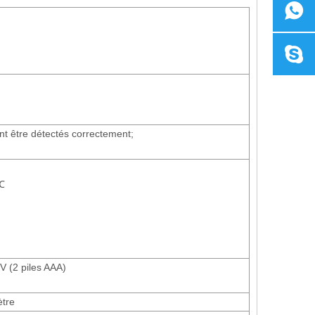
t être détectés correctement;
℃
V (2 piles AAA)
ètre