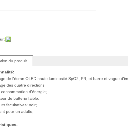
ur:
tion du produit
nnalité:
hage de l'écran OLED haute luminosité SpO2, PR, et barre et vague d'im
hage des quatre directions
e consommation d'énergie;
teur de batterie faible;
rs facultatives: noir;
ent pour un adulte;
ristiques: