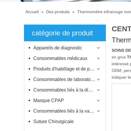
Accueil
»
Des produits
»
Thermomètre infrarouge non
CENT
catégorie de produit
Therm
Appareils de diagnostic
SOINS D
en gros
T
Consommables médicaux
intéressé 
Produits d'habillage et de protection
ODM, perso
indiquer l
Consommables de laboratoire
Consommables liés à la dialyse
Masque CPAP
Consommables liés à la vaccination
Suture Chirurgicale