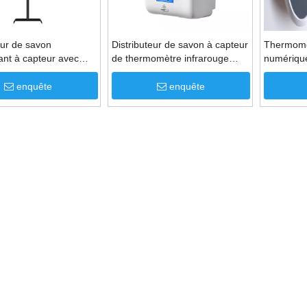
eur de savon
Distributeur de savon à capteur
Thermomèt
ant à capteur avec
de thermomètre infrarouge
numérique
tre infrarouge à
sans contact mural avec
lic
thermomètre
enquête
enquête