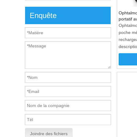
Ophtalmo
Enquête
portatif 
recharge
Ophtalmo
poche mé
recharge
descripti
1.Rethar
lentille
2.Profes
Technolo
Halogèn
XHL4.5 
différen
lentilles
Garantie 
d'un an
Joindre des fichiers