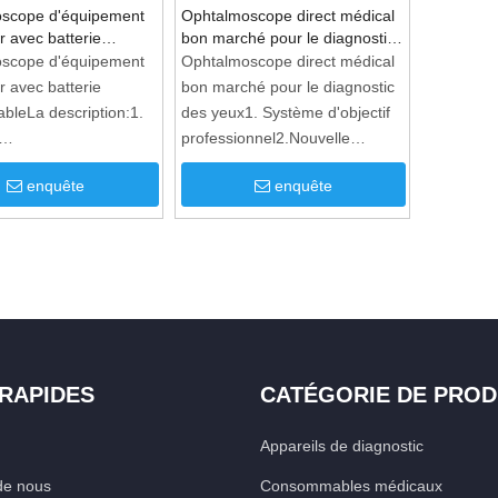
scope d'équipement
Ophtalmoscope direct médical
er avec batterie
bon marché pour le diagnostic
able
des yeux
scope d'équipement
Ophtalmoscope direct médical
er avec batterie
bon marché pour le diagnostic
bleLa description:1.
des yeux1. Système d'objectif
professionnel2.Nouvelle
ablesSystème de
technologie LED / technologie
enquête
enquête
XHL xénon halogène3.5
ional3.Nouvelle
ouvertures différentes4.
ie LED / technologie
gamme de lentilles: -20D ~ +
n halogène4.5
20D5. poignée rechargeable
s différentes5.
en option6. garantie du produit:
bjectifs: -20D ~ +
garantie d'un an
antie du produit:
d'un an
 RAPIDES
CATÉGORIE DE PROD
Appareils de diagnostic
de nous
Consommables médicaux