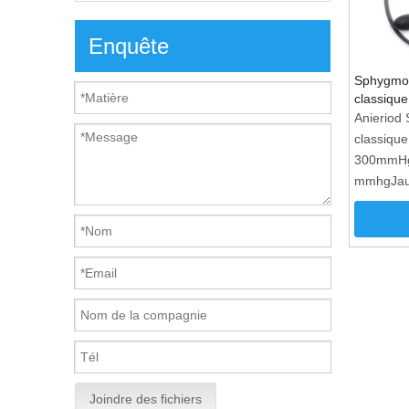
Enquête
Sphygmo
classique
Anierio
classiqu
300mmHg,
mmhgJaug
en alumin
vessie et
PVC à la 
disponibl
brassard:
nylon.5.c
transport
glissière.
Joindre des fichiers