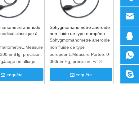
anomètre anériode
Sphygmomanomètre anéroïde
médical classique à
non fluide de type européen
professionnel
Sphygmomanomètre aneroïde
manomètre1.Measure
non fluide de type
-300mmHg, précision:
européen1.Measure Portée: 0-
gJauge en alliage
300mmHg, précision: +/- 3
en aluminium3.Matériel
mmhg2.Matériel de la vessie et
enquête
enquête
ie et de l'ampoule:
de l'ampoule: latex et PVC
VC à la fois
disponibles.3.Matériel du
es.4.Matériel du
brassard: coton ou
 coton ou
nylon.4.complete avec étui de
omplete avec étui de
transport en cuir à fermeture à
en cuir à fermeture à
glissière.