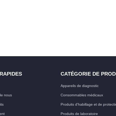
 RAPIDES
CATÉGORIE DE PROD
Appareils de diagnostic
de nous
Consommables médicaux
its
Produits d'habillage et de protect
ent
Produits de laboratoire