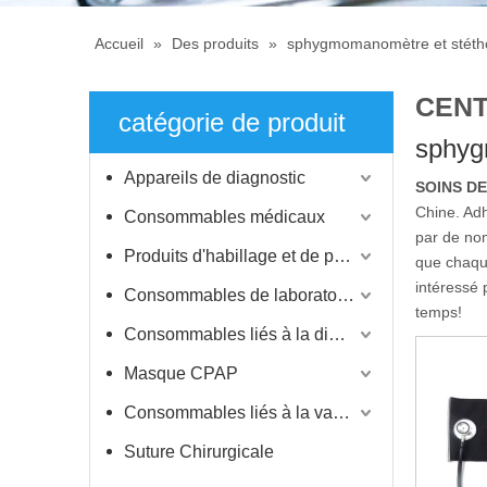
Accueil
»
Des produits
»
sphygmomanomètre et stéth
CENT
catégorie de produit
sphyg
Appareils de diagnostic
SOINS D
Chine. Adh
Consommables médicaux
par de nom
Produits d'habillage et de protection
que chaque
intéressé 
Consommables de laboratoire
temps!
Consommables liés à la dialyse
Masque CPAP
Consommables liés à la vaccination
Suture Chirurgicale