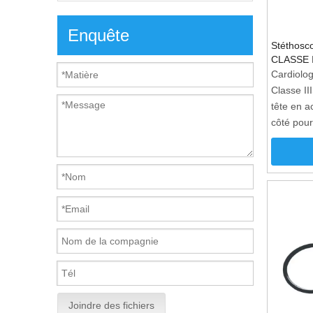
Enquête
Stéthosco
CLASSE I
Cardiolo
Classe II
tête en a
côté pour
pour adul
poitrine 
acier ino
de la lum
une bague
bouts d'o
3.PVC4.A
Tubing A
Joindre des fichiers