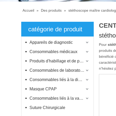
Accueil
»
Des produits
»
stéthoscope maître cardiolog
CENT
catégorie de produit
stétho
Appareils de diagnostic
Pour
stét
produits d
Consommables médicaux
bénéficié
Produits d'habillage et de protection
caractéris
n'hésitez 
Consommables de laboratoire
Consommables liés à la dialyse
Masque CPAP
Consommables liés à la vaccination
Suture Chirurgicale