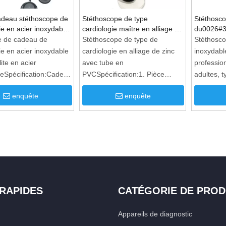
cadeau stéthoscope de
Stéthoscope de type
Stéthosco
ie en acier inoxydable
cardiologie maître en alliage de
du0026#39
pe
zinc avec tube en PVC
cardiolog
 de cadeau de
Stéthoscope de type de
Stéthosco
ie en acier inoxydable
cardiologie en alliage de zinc
inoxydabl
ite en acier
avec tube en
professio
leSpécification:Cadeaux
PVCSpécification:1. Pièce
adultes, t
ope 1.Cardiologie
poitrine en alliage de zinc avec
caractéri
enquête
enquête
 3 Type Tête: Adulte,
finition argentée chromée2. La
profonde 
édiatrie
gravure au laser est
La pièce d
disponible3. Tube PVC4. Livré
avec une 
avec des tubes binauraux à
avec un e
ressort intérieur, design spécial
binauraux
pour un meilleur effet
de tubes 
manière u
boîte de 
 RAPIDES
CATÉGORIE DE PROD
rechange
Appareils de diagnostic