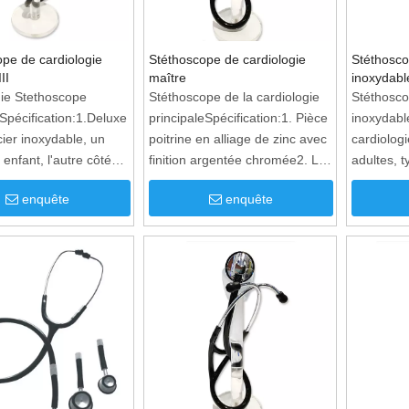
pe de cardiologie
Stéthoscope de cardiologie
Stéthosco
II
maître
inoxydabl
gie Stethoscope
Stéthoscope de la cardiologie
Stéthosco
ISpécification:1.Deluxe
principaleSpécification:1. Pièce
inoxydabl
cier inoxydable, un
poitrine en alliage de zinc avec
cardiologi
 enfant, l'autre côté
finition argentée chromée2. La
adultes, t
te2. La pièce de
gravure au laser est
caractéri
enquête
enquête
en acier inoxydable en
disponible3. Tube PVC4. Livré
profonde 
xydable de la lumière
avec des tubes binauraux à
La pièce d
ière est livrée avec
ressort intérieur, design spécial
avec une 
 non chillante, des
pour un meilleur effet
avec un e
reille douxTube
binauraux
vec Spring Binaural
de tubes 
ssembly
manière u
boîte de 
rechange